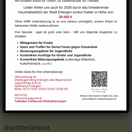
Yoga mit tibetischer Tradition (Qiong Gu)
VERANSTALTUNGSORT
Saal
Die Nähbienen
Gesundheits-Cafe
Stadtteilhaus
Tel.:
09131-9232777
E-Mail:
leitung@treffpunkt-roethelheimpark.de
Stadtteilarbeit