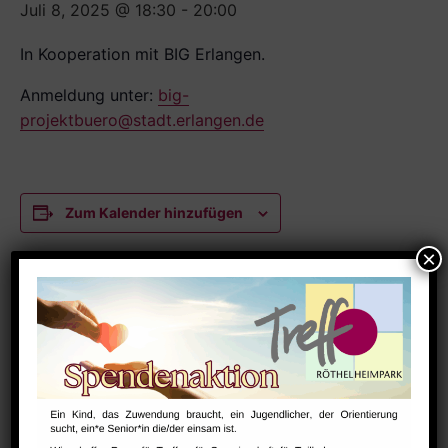
Juli 8, 2025 @ 18:30
-
20:00
In Kooperation mit BIG Erlangen.
Anmeldung unter:
big-
projektbuero@stadt.erlangen.de
Zum Kalender hinzufügen
DETAILS
Datum:
Juli 8, 2025
Zeit:
18:30 - 20:00
Serien: