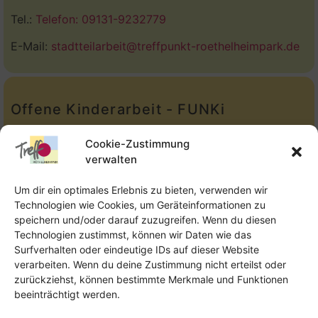
Tel.:
Telefon: 09131-9232779
E-Mail:
stadtteilarbeit@treffpunkt-roethelheimpark.de
Offene Kinderarbeit - FUNKi
Tel.:
Telefon: 09131-610749
Cookie-Zustimmung
verwalten
E-Mail:
oka@treffpunkt-roethelheimpark.de
Um dir ein optimales Erlebnis zu bieten, verwenden wir
Technologien wie Cookies, um Geräteinformationen zu
speichern und/oder darauf zuzugreifen. Wenn du diesen
Offene Jugendarbeit - Easthouse
Technologien zustimmst, können wir Daten wie das
Surfverhalten oder eindeutige IDs auf dieser Website
Tel:
09131–302259
verarbeiten. Wenn du deine Zustimmung nicht erteilst oder
zurückziehst, können bestimmte Merkmale und Funktionen
E-Mail:
oja@treffpunkt-roethelheimpark.de
beeinträchtigt werden.