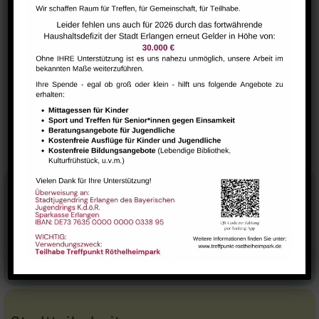
Yoga mit tibetischer Tradition (Qiong Gu)
VERANSTALTUNGSORT
Saal
Tanz mit bleib fit! – für Senior*innen ab „60+“
Die Nähbienen
Stadtteilhaus
Tel.:
09131-9232777
E-Mail:
leitung@treffpunkt-roethelheimpark.de