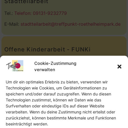
Stadtteilarbeit
Tel.:
Telefon: 09131-9232779
E-Mail:
stadtteilarbeit@treffpunkt-roethelheimpark.de
Offene Kinderarbeit - FUNKi
Tel.:
Telefon: 09131-610749
Cookie-Zustimmung
verwalten
E-Mail:
oka@treffpunkt-roethelheimpark.de
Um dir ein optimales Erlebnis zu bieten, verwenden wir
Technologien wie Cookies, um Geräteinformationen zu
speichern und/oder darauf zuzugreifen. Wenn du diesen
Offene Jugendarbeit - Easthouse
Technologien zustimmst, können wir Daten wie das
Surfverhalten oder eindeutige IDs auf dieser Website
Tel:
09131–302259
verarbeiten. Wenn du deine Zustimmung nicht erteilst oder
zurückziehst, können bestimmte Merkmale und Funktionen
E-Mail:
oja@treffpunkt-roethelheimpark.de
beeinträchtigt werden.