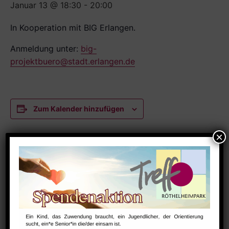
Januar 13 @ 18:30
-
20:00
In Kooperation mit BIG Erlangen.
Anmeldung unter:
big-
projektbuero@stadt.erlangen.de
Zum Kalender hinzufügen
DETAILS
Datum:
Januar 13
Zeit:
18:30 - 20:00
Serien: