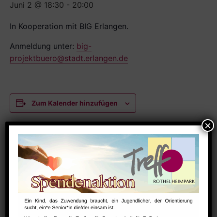
Juni 2 @ 18:30
-
20:00
In Kooperation mit BIG Erlangen.
Anmeldung unter:
big-
projektbuero@stadt.erlangen.de
Zum Kalender hinzufügen
DETAILS
Datum:
Juni 2
Zeit:
18:30 - 20:00
Serien: