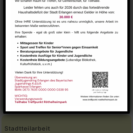
Yoga mit tibetischer Tradition (Qiong Gu)
VERANSTALTUNGSORT
Saal
Ukulele Treff
Gesundheits-Cafe
Stadtteilhaus
Tel.:
09131-9232777
E-Mail:
leitung@treffpunkt-roethelheimpark.de
Stadtteilarbeit