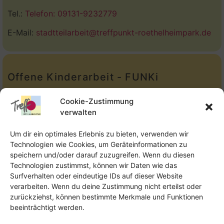
Tel.:
Telefon: 09131-9232779
E-Mail:
stadtteilarbeit@treffpunkt-roethelheimpark.de
Offene Kinderarbeit - FUNKi
Tel.:
Telefon: 09131-610749
Cookie-Zustimmung
verwalten
E-Mail:
oka@treffpunkt-roethelheimpark.de
Um dir ein optimales Erlebnis zu bieten, verwenden wir
Technologien wie Cookies, um Geräteinformationen zu
speichern und/oder darauf zuzugreifen. Wenn du diesen
Offene Jugendarbeit - Easthouse
Technologien zustimmst, können wir Daten wie das
Surfverhalten oder eindeutige IDs auf dieser Website
Tel:
09131–302259
verarbeiten. Wenn du deine Zustimmung nicht erteilst oder
zurückziehst, können bestimmte Merkmale und Funktionen
E-Mail:
oja@treffpunkt-roethelheimpark.de
beeinträchtigt werden.