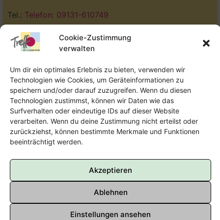
Tel.:
Telefon: 09131-610749
E-Mail:
oka@treffpunkt-roethelheimpark.de
Cookie-Zustimmung
verwalten
Um dir ein optimales Erlebnis zu bieten, verwenden wir
Offene Jugendarbeit - Easthouse
Technologien wie Cookies, um Geräteinformationen zu
speichern und/oder darauf zuzugreifen. Wenn du diesen
Tel:
09131–302259
Technologien zustimmst, können wir Daten wie das
Surfverhalten oder eindeutige IDs auf dieser Website
E-Mail:
oja@treffpunkt-roethelheimpark.de
verarbeiten. Wenn du deine Zustimmung nicht erteilst oder
zurückziehst, können bestimmte Merkmale und Funktionen
beeinträchtigt werden.
Akzeptieren
Ablehnen
Einstellungen ansehen