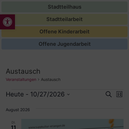
Stadtteilhaus
Werkzeugleiste öffnen
Stadtteilarbeit
Offene Kinderarbeit
Offene Jugendarbeit
Austausch
Veranstaltungen
Austausch
Veran
Ve
Heute
 - 
10/27/2026
Suche
Liste
Datum
An
Such
wählen.
August 2026
Na
und
DI.
Ansic
11