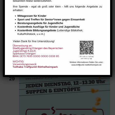
September 22 @ 12:00
-
13:30
SuppKultur – gemütlicher
Suppenschmaus
SuppKultur – gemütlicher Suppenschmaus
DI.
29