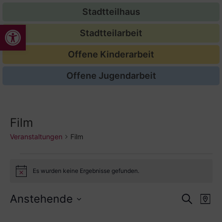
Stadtteilhaus
Werkzeugleiste öffnen
Stadtteilarbeit
Offene Kinderarbeit
Offene Jugendarbeit
Film
Veranstaltungen
Film
Es wurden keine Ergebnisse gefunden.
Hinweis
Veran
Ve
Anstehende
Suche
Karte
Datum
An
Such
auswählen.