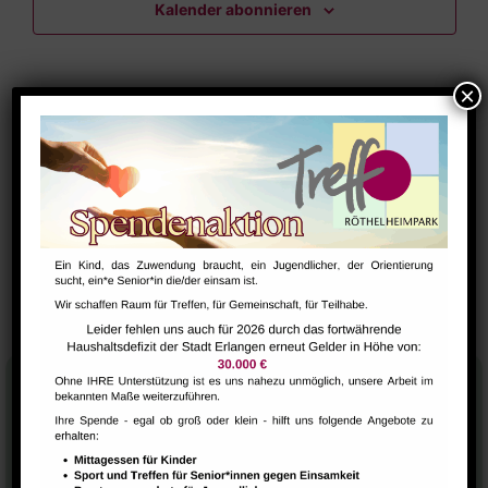
Kalender abonnieren
Navig
Stadtteilhaus
Tel.:
09131-9232777