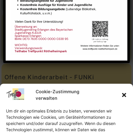
E-Mail:
leitung@treffpunkt-roethelheimpark.de
Stadtteilarbeit
Tel.:
Telefon: 09131-9232779
E-Mail:
stadtteilarbeit@treffpunkt-roethelheimpark.de
Offene Kinderarbeit - FUNKi
Tel.:
Telefon: 09131-610749
Cookie-Zustimmung
verwalten
E-Mail:
oka@treffpunkt-roethelheimpark.de
Um dir ein optimales Erlebnis zu bieten, verwenden wir
Technologien wie Cookies, um Geräteinformationen zu
speichern und/oder darauf zuzugreifen. Wenn du diesen
Offene Jugendarbeit - Easthouse
Technologien zustimmst, können wir Daten wie das