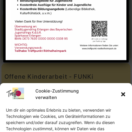
E-Mail:
leitung@treffpunkt-roethelheimpark.de
Stadtteilarbeit
Tel.:
Telefon: 09131-9232779
E-Mail:
stadtteilarbeit@treffpunkt-roethelheimpark.de
Offene Kinderarbeit - FUNKi
Tel.:
Telefon: 09131-610749
Cookie-Zustimmung
verwalten
E-Mail:
oka@treffpunkt-roethelheimpark.de
Um dir ein optimales Erlebnis zu bieten, verwenden wir
Technologien wie Cookies, um Geräteinformationen zu
speichern und/oder darauf zuzugreifen. Wenn du diesen
Offene Jugendarbeit - Easthouse
Technologien zustimmst, können wir Daten wie das