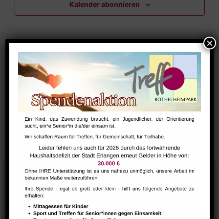
Kalender abonnieren
Navig
Stadtteilhaus
Tel.:
09131-9232777