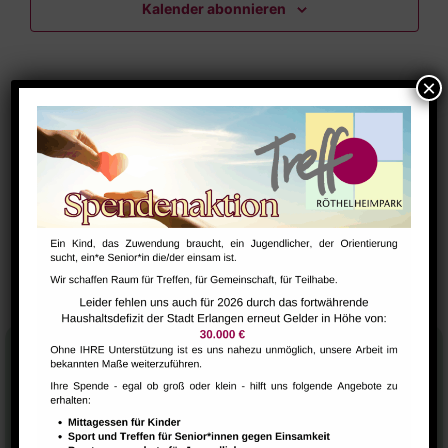
Kalender abonnieren
Navig
Stadtteilhaus
Tel.:
09131-9232777