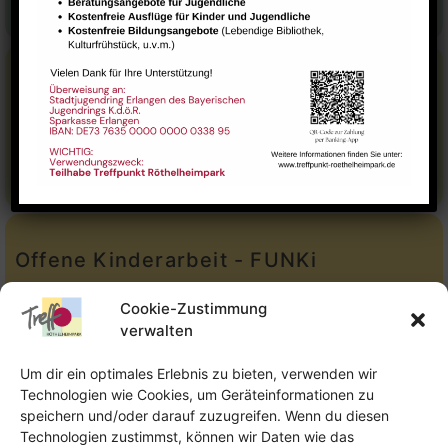
E-Mail:
leitung@treffpunkt-roethelheimpark.de
Stadtteilarbeit
Tel.:
Telefon: 09131-9232779
E-Mail:
stadtteilarbeit@treffpunkt-roethelheimpark.de
Offene Kinderarbeit - FUNKi
Tel.:
Telefon: 09131-610749
Cookie-Zustimmung
verwalten
E-Mail:
oka@treffpunkt-roethelheimpark.de
Um dir ein optimales Erlebnis zu bieten, verwenden wir
Technologien wie Cookies, um Geräteinformationen zu
speichern und/oder darauf zuzugreifen. Wenn du diesen
Offene Jugendarbeit - Easthouse
Technologien zustimmst, können wir Daten wie das