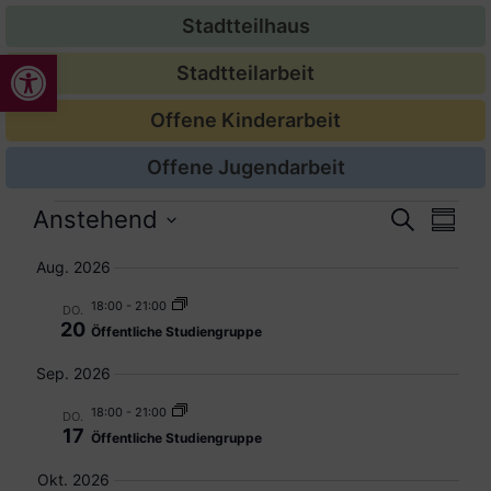
Stadtteilhaus
Werkzeugleiste öffnen
Stadtteilarbeit
Offene Kinderarbeit
Offene Jugendarbeit
Veran
Ver
Anstehend
Suche
Zusam
Datum
Ans
Suche
auswählen.
Aug. 2026
Nav
und
18:00
-
21:00
DO.
20
Öffentliche Studiengruppe
Ansic
Sep. 2026
Navig
18:00
-
21:00
DO.
17
Öffentliche Studiengruppe
Okt. 2026