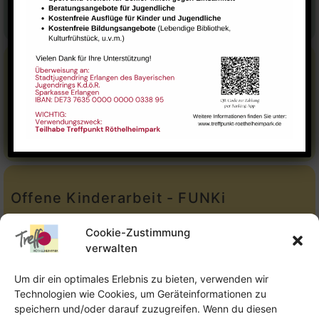
E-Mail:
leitung@treffpunkt-roethelheimpark.de
Stadtteilarbeit
Tel.:
Telefon: 09131-9232779
E-Mail:
stadtteilarbeit@treffpunkt-roethelheimpark.de
Offene Kinderarbeit - FUNKi
Tel.:
Telefon: 09131-610749
Cookie-Zustimmung
verwalten
E-Mail:
oka@treffpunkt-roethelheimpark.de
Um dir ein optimales Erlebnis zu bieten, verwenden wir
Technologien wie Cookies, um Geräteinformationen zu
speichern und/oder darauf zuzugreifen. Wenn du diesen
Offene Jugendarbeit - Easthouse