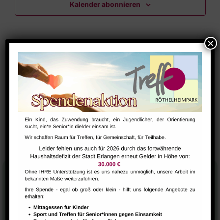
Kalender abonnieren
Navig
Stadtteilhaus
Tel.:
09131-9232777