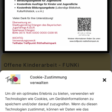
E-Mail:
leitung@treffpunkt-roethelheimpark.de
Stadtteilarbeit
Tel.:
Telefon: 09131-9232779
E-Mail:
stadtteilarbeit@treffpunkt-roethelheimpark.de
Offene Kinderarbeit - FUNKi
Tel.:
Telefon: 09131-610749
Cookie-Zustimmung
verwalten
E-Mail:
oka@treffpunkt-roethelheimpark.de
Um dir ein optimales Erlebnis zu bieten, verwenden wir
Technologien wie Cookies, um Geräteinformationen zu
speichern und/oder darauf zuzugreifen. Wenn du diesen
Offene Jugendarbeit - Easthouse
Technologien zustimmst, können wir Daten wie das