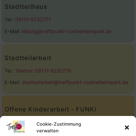
Stadtteilhaus
Tel.:
09131-9232777
E-Mail:
leitung@treffpunkt-roethelheimpark.de
Stadtteilarbeit
Tel.:
Telefon: 09131-9232779
E-Mail:
stadtteilarbeit@treffpunkt-roethelheimpark.de
Offene Kinderarbeit - FUNKi
Tel.:
Telefon: 09131-610749
Cookie-Zustimmung
verwalten
E-Mail:
oka@treffpunkt-roethelheimpark.de