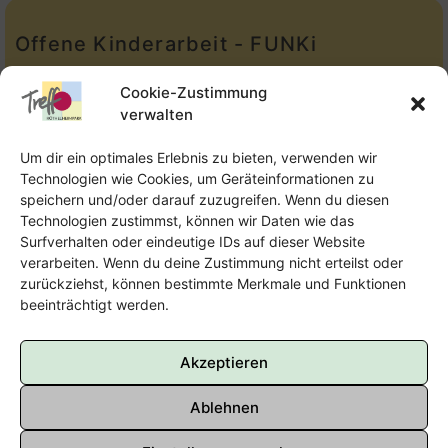
Offene Kinderarbeit - FUNKi
Tel.:
Telefon: 09131-610749
Cookie-Zustimmung
verwalten
E-Mail:
oka@treffpunkt-roethelheimpark.de
Um dir ein optimales Erlebnis zu bieten, verwenden wir
Technologien wie Cookies, um Geräteinformationen zu
speichern und/oder darauf zuzugreifen. Wenn du diesen
Offene Jugendarbeit - Easthouse
Technologien zustimmst, können wir Daten wie das
Surfverhalten oder eindeutige IDs auf dieser Website
Tel:
09131–302259
verarbeiten. Wenn du deine Zustimmung nicht erteilst oder
zurückziehst, können bestimmte Merkmale und Funktionen
E-Mail:
oja@treffpunkt-roethelheimpark.de
beeinträchtigt werden.
Akzeptieren
Ablehnen