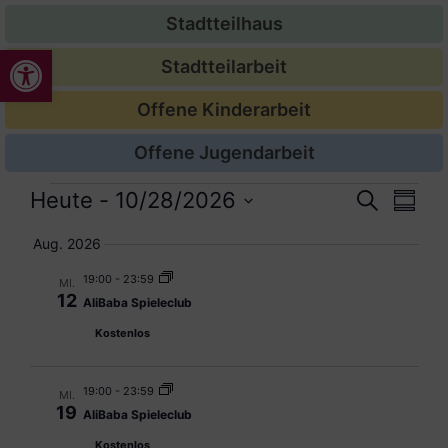
Stadtteilhaus
Werkzeugleiste öffnen
Stadtteilarbeit
Offene Kinderarbeit
Offene Jugendarbeit
Veran
Ver
Heute
 - 
10/28/2026
Suche
Zusam
Datum
Ans
Suche
auswählen.
Aug. 2026
Nav
und
19:00
-
23:59
MI.
12
AliBaba Spieleclub
Ansic
Kostenlos
Navig
19:00
-
23:59
MI.
19
AliBaba Spieleclub
Kostenlos