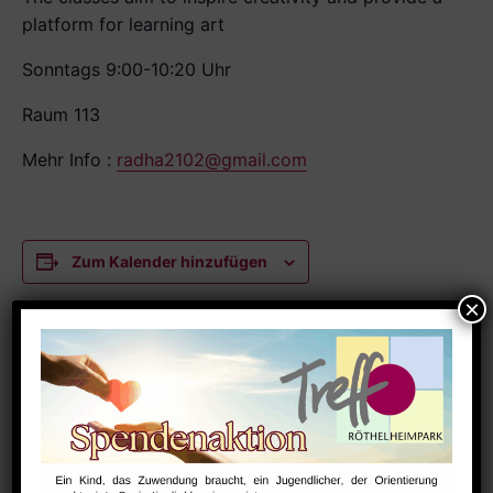
platform for learning art
Sonntags 9:00-10:20 Uhr
Raum 113
Mehr Info :
radha2102@gmail.com
Zum Kalender hinzufügen
DETAILS
Datum:
August 16
Zeit:
9:00 - 10:20