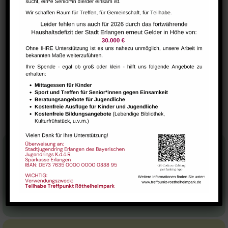
Serien:
Art Class conducted by Vaishnavi Rao
VERANSTALTUNGSORT
Raum 113
Bharathanatiyam
LEGO ROBOTIK & PROGRAMMIEREN
FÜR KINDER AB 5 JAHRE
Kindertanzgruppe
Stadtteilhaus
Tel.:
09131-9232777
E-Mail:
leitung@treffpunkt-roethelheimpark.de