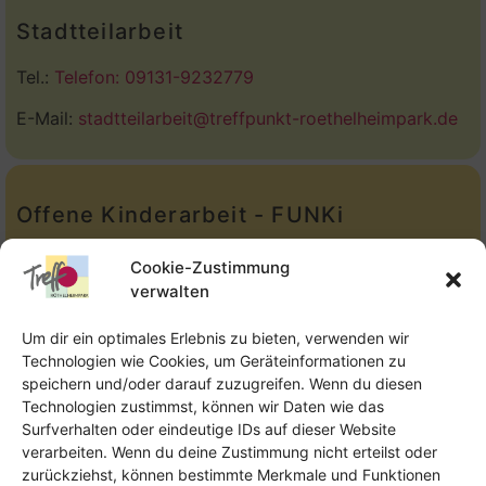
Stadtteilarbeit
Tel.:
Telefon: 09131-9232779
E-Mail:
stadtteilarbeit@treffpunkt-roethelheimpark.de
Offene Kinderarbeit - FUNKi
Tel.:
Telefon: 09131-610749
Cookie-Zustimmung
verwalten
E-Mail:
oka@treffpunkt-roethelheimpark.de
Um dir ein optimales Erlebnis zu bieten, verwenden wir
Technologien wie Cookies, um Geräteinformationen zu
speichern und/oder darauf zuzugreifen. Wenn du diesen
Offene Jugendarbeit - Easthouse
Technologien zustimmst, können wir Daten wie das
Surfverhalten oder eindeutige IDs auf dieser Website
Tel:
09131–302259
verarbeiten. Wenn du deine Zustimmung nicht erteilst oder
zurückziehst, können bestimmte Merkmale und Funktionen
E-Mail:
oja@treffpunkt-roethelheimpark.de