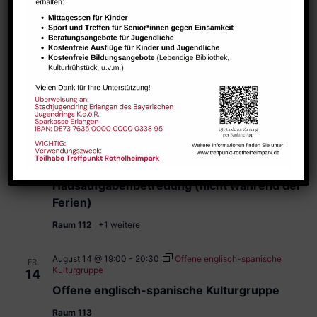
Raum 113
August 13 @ 13:30
-
15:00
Hausaufgabenbetreuung (nicht
DO.
während der Ferien)
13
Hausaufgabenbetreuung (nicht während der
Ferien)
Raum 112
+1 weitere
August 14 @ 13:30
-
15:00
Hausaufgabenbetreuung (nicht
FR.
während der Ferien)
14
Hausaufgabenbetreuung (nicht während der
Ferien)
Raum 112
+1 weitere
August 14 @ 19:00
-
20:30
Offene englisch-spanische
FR.
Kulturgruppe
14
Offene englisch-spanische Kulturgruppe
Raum 113