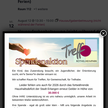
Ferien)
Raum 112
+1 weitere
August 12 @ 13:30
-
15:00
Hausaufgabenbetreuung (nicht
MI.
während der Ferien)
12
Hausaufgabenbetreuung (nicht während der
Ferien)
Raum 112
+1 weitere
August 12 @ 15:00
-
17:00
Wollmäuse
MI.
12
Wollmäuse
Raum 113
Kostenlos
August 12 @ 18:30
-
22:00
Kardecgruppe Erlangen –
MI.
Deutsche Spiritistische Vereinigung e. V
12
Kardecgruppe Erlangen – Deutsche
Spiritistische Vereinigung e. V