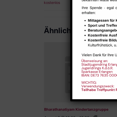
kostenlos
Ähnliche Veranstal
Bharathanatiyam Kindertanzgruppe