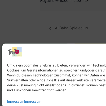
August 9 @ 10:00
-
12:00
AliBaba Spieleclub
Stadtteilhaus
Stadtteilar
Tel.:
09131-9232777
Tel.:
Telefon: 
Um dir ein optimales Erlebnis zu bieten, verwenden wir Technol
Cookies, um Geräteinformationen zu speichern und/oder darauf
E-Mail:
leitung@treffpunkt-
E-Mail:
Wenn du diesen Technologien zustimmst, können wir Daten wie
roethelheimpark.de
stadtteilarbeit
Surfverhalten oder eindeutige IDs auf dieser Website verarbeit
roethelheimpar
deine Zustimmung nicht erteilst oder zurückziehst, können be
und Funktionen beeinträchtigt werden.
Impressum
Impressum
Impress