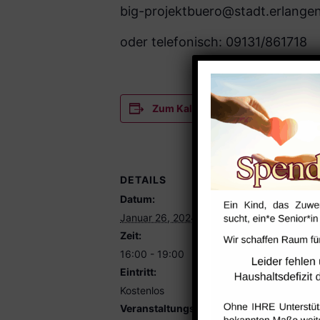
big-projektbuero@stadt.erlange
oder telefonisch: 09131/861718
Zum Kalender hinzufügen
DETAILS
VERANST
Datum:
Saal
Januar 26, 2024
Zeit:
16:00 - 19:00
Eintritt:
Kostenlos
Veranstaltungskategorie: