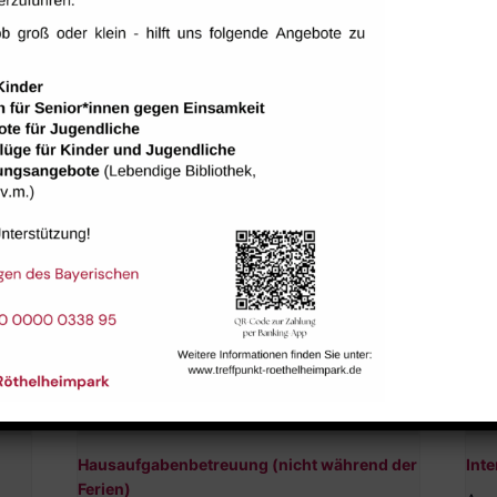
tungen
Hausaufgabenbetreuung (nicht während der
Inte
Ferien)