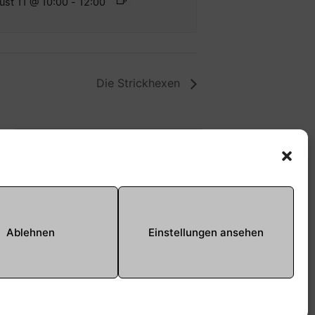
ust 11 @ 10:00
-
12:00
Die Strickhexen
Offene Jugendarbeit -
Easthouse
Tel:
09131–302259
E-Mail:
oja@treffpunkt-
Ablehnen
Einstellungen ansehen
roethelheimpark.de