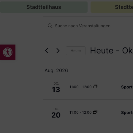
Stadtteilhaus
Stadtte
Veranstaltungen
Bitte
Schlüsselwort
Suche
eingeben.
Suche
nach
und
Werkzeugleiste öffnen
Veranstaltungen
Heute
 - 
Ok
Schlüsselwort.
Heute
Ansichten,
Datum
auswählen.
Navigation
Aug. 2026
DO.
Sport
11:00
-
12:00
13
DO.
Sport
11:00
-
12:00
20