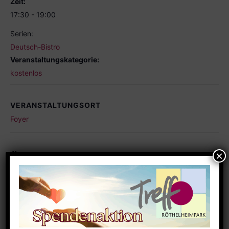
Zeit:
17:30 - 19:00
Serien:
Deutsch-Bistro
Veranstaltungskategorie:
kostenlos
VERANSTALTUNGSORT
Foyer
Ähnliche Veranstaltungen