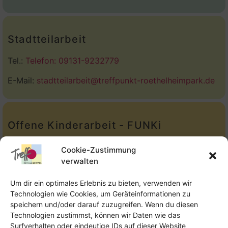
Stadtteilarbeit
Tel.:
Telefon: 09131-9232779
E-Mail:
stadtteilarbeit@treffpunkt-roethelheimpark.de
Offene Kinderarbeit - FUNKi
Tel.:
Telefon: 09131-610749
Cookie-Zustimmung
verwalten
E-Mail:
oka@treffpunkt-roethelheimpark.de
Um dir ein optimales Erlebnis zu bieten, verwenden wir
Technologien wie Cookies, um Geräteinformationen zu
speichern und/oder darauf zuzugreifen. Wenn du diesen
Offene Jugendarbeit - Easthouse
Technologien zustimmst, können wir Daten wie das
Surfverhalten oder eindeutige IDs auf dieser Website