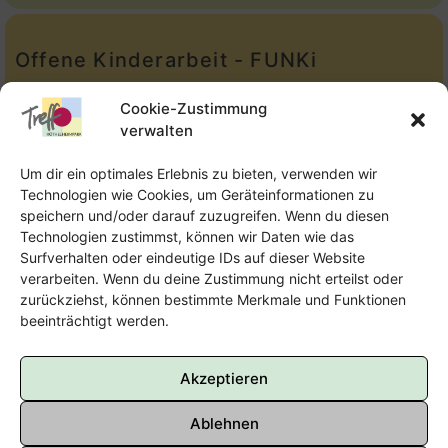
Offene Kinderarbeit - FUNKi
Tel.:
Telefon: 09131-610749
Cookie-Zustimmung
verwalten
E-Mail:
oka@treffpunkt-roethelheimpark.de
Um dir ein optimales Erlebnis zu bieten, verwenden wir
Technologien wie Cookies, um Geräteinformationen zu
speichern und/oder darauf zuzugreifen. Wenn du diesen
Offene Jugendarbeit - Easthouse
Technologien zustimmst, können wir Daten wie das
Surfverhalten oder eindeutige IDs auf dieser Website
Tel:
09131–302259
verarbeiten. Wenn du deine Zustimmung nicht erteilst oder
zurückziehst, können bestimmte Merkmale und Funktionen
E-Mail:
oja@treffpunkt-roethelheimpark.de
beeinträchtigt werden.
Akzeptieren
Ablehnen