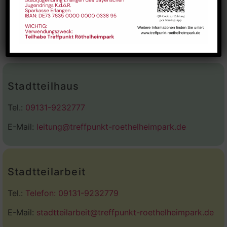
Stadtteilhaus
Tel.:
09131-9232777
E-Mail:
leitung@treffpunkt-roethelheimpark.de
Stadtteilarbeit
Tel.:
Telefon: 09131-9232779
E-Mail:
stadtteilarbeit@treffpunkt-roethelheimpark.de