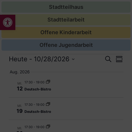
Stadtteilhaus
Werkzeugleiste öffnen
Stadtteilarbeit
Offene Kinderarbeit
Offene Jugendarbeit
Veran
Ver
Heute
 - 
10/28/2026
Suche
Zusam
Datum
Ans
Suche
auswählen.
Aug. 2026
Nav
und
17:30
-
19:00
MI.
12
Deutsch-Bistro
Ansic
Navig
17:30
-
19:00
MI.
19
Deutsch-Bistro
17:30
-
19:00
MI.