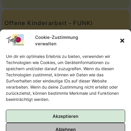
Offene Kinderarbeit - FUNKi
Tel.:
Telefon: 09131-610749
Cookie-Zustimmung
verwalten
E-Mail:
oka@treffpunkt-roethelheimpark.de
Um dir ein optimales Erlebnis zu bieten, verwenden wir
Technologien wie Cookies, um Geräteinformationen zu
speichern und/oder darauf zuzugreifen. Wenn du diesen
Offene Jugendarbeit - Easthouse
Technologien zustimmst, können wir Daten wie das
Surfverhalten oder eindeutige IDs auf dieser Website
Tel:
09131–302259
verarbeiten. Wenn du deine Zustimmung nicht erteilst oder
zurückziehst, können bestimmte Merkmale und Funktionen
E-Mail:
oja@treffpunkt-roethelheimpark.de
beeinträchtigt werden.
Akzeptieren
Ablehnen