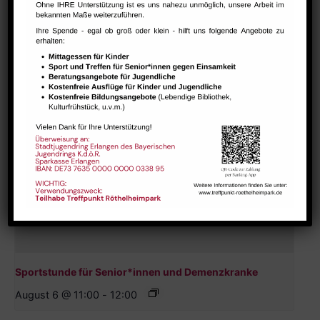
August 6 @ 10:00
-
11:30
Sportstunde für Senior*innen und Demenzkranke
August 6 @ 11:00
-
12:00