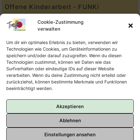
Offene Kinderarbeit - FUNKi
Tel.:
Telefon: 09131-610749
Cookie-Zustimmung
verwalten
E-Mail:
oka@treffpunkt-roethelheimpark.de
Um dir ein optimales Erlebnis zu bieten, verwenden wir
Technologien wie Cookies, um Geräteinformationen zu
speichern und/oder darauf zuzugreifen. Wenn du diesen
Offene Jugendarbeit - Easthouse
Technologien zustimmst, können wir Daten wie das
Surfverhalten oder eindeutige IDs auf dieser Website
Tel:
09131–302259
verarbeiten. Wenn du deine Zustimmung nicht erteilst oder
zurückziehst, können bestimmte Merkmale und Funktionen
E-Mail:
oja@treffpunkt-roethelheimpark.de
beeinträchtigt werden.
Akzeptieren
Ablehnen
Einstellungen ansehen