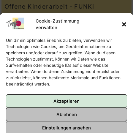
Offene Kinderarbeit - FUNKi
Tel.:
Telefon: 09131-610749
Cookie-Zustimmung
verwalten
E-Mail:
oka@treffpunkt-roethelheimpark.de
Um dir ein optimales Erlebnis zu bieten, verwenden wir
Technologien wie Cookies, um Geräteinformationen zu
speichern und/oder darauf zuzugreifen. Wenn du diesen
Offene Jugendarbeit - Easthouse
Technologien zustimmst, können wir Daten wie das
Surfverhalten oder eindeutige IDs auf dieser Website
Tel:
09131–302259
verarbeiten. Wenn du deine Zustimmung nicht erteilst oder
zurückziehst, können bestimmte Merkmale und Funktionen
E-Mail:
oja@treffpunkt-roethelheimpark.de
beeinträchtigt werden.
Akzeptieren
Ablehnen
Einstellungen ansehen