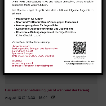
August 9 @ 10:00
-
12:00
Hausaufgabenbetreuung (nicht während der Ferien)
August 10 @ 13:30
-
15:00