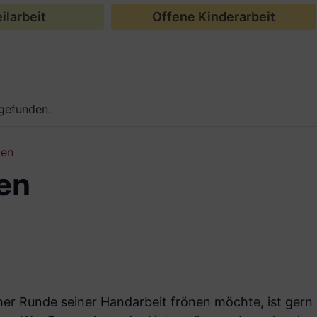
ilarbeit
Offene Kinderarbeit
tgefunden.
xen
en
cher Runde seiner Handarbeit frönen möchte, ist gern