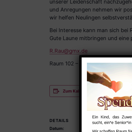
unserer Leidenschaft nachzugeh
und Anregungen nehmen wir posit
wir helfen Neulingen selbstverst
Bei Interesse kann man sich bei
Gute Laune mitbringen und eine p
R.Rau@gmx.de
Raum 102 – kostenlos
Zum Kalender hinzufügen
DETAILS
VERANST
Datum:
Raum 102