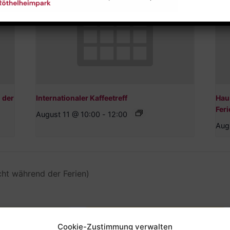
 der
Internationaler Kaffeetreff
Hau
Feri
August 11 @ 10:00
-
12:00
Aug
ht während der Ferien)
Cookie-Zustimmung verwalten
beit
Offene Kinderarbeit -