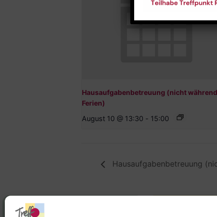
Hausaufgabenbetreuung (nicht während
Ferien)
August 10 @ 13:30
-
15:00
Hausaufgabenbetreuung (nic
Stadtteilhaus
Stadtteilar