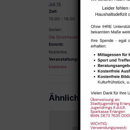
Juli 16
Zeit:
15:00 - 18:00
Serien:
Die Strickhexen
Eintritt:
Kostenlos
Veranstaltungskategorie:
kostenlos
Ähnliche Veranstal