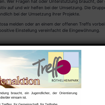
en. Wer Fragen hat oder Unterstützung braucht, der
iv auf und wir helfen bei der Umsetzung. Die Gruppe
ändlich bei der Umsetzung ihrer Projekte.
 Rosa melden oder an einem der offenen Treffs vorbe
ositive Ein­stellung vereinfacht die Eingewöhnung.
ALTUNGSORT