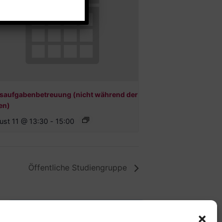
saufgabenbetreuung (nicht während der
en)
ust 11 @ 13:30
-
15:00
Öffentliche Studiengruppe
Offene Jugendarbeit -