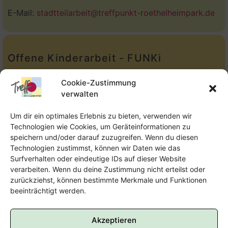
E-Mail:
stadtteilarbeit@treffpunkt-roethelheimpark.de
Offene Kinderarbeit - FUNKi
Tel.:
Telefon: 09131-610749
Cookie-Zustimmung
verwalten
E-Mail:
oka@treffpunkt-roethelheimpark.de
Um dir ein optimales Erlebnis zu bieten, verwenden wir
Technologien wie Cookies, um Geräteinformationen zu
speichern und/oder darauf zuzugreifen. Wenn du diesen
Offene Jugendarbeit - Easthouse
Technologien zustimmst, können wir Daten wie das
Surfverhalten oder eindeutige IDs auf dieser Website
Tel:
09131–302259
verarbeiten. Wenn du deine Zustimmung nicht erteilst oder
zurückziehst, können bestimmte Merkmale und Funktionen
E-Mail:
oja@treffpunkt-roethelheimpark.de
beeinträchtigt werden.
Akzeptieren