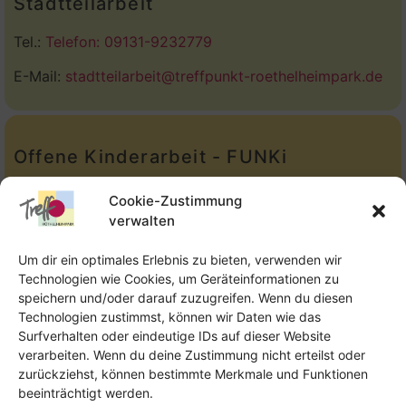
Stadtteilarbeit
Tel.:
Telefon: 09131-9232779
E-Mail:
stadtteilarbeit@treffpunkt-roethelheimpark.de
Offene Kinderarbeit - FUNKi
Tel.:
Telefon: 09131-610749
Cookie-Zustimmung
verwalten
E-Mail:
oka@treffpunkt-roethelheimpark.de
Um dir ein optimales Erlebnis zu bieten, verwenden wir
Technologien wie Cookies, um Geräteinformationen zu
speichern und/oder darauf zuzugreifen. Wenn du diesen
Offene Jugendarbeit - Easthouse
Technologien zustimmst, können wir Daten wie das
Surfverhalten oder eindeutige IDs auf dieser Website
Tel:
09131–302259
verarbeiten. Wenn du deine Zustimmung nicht erteilst oder
zurückziehst, können bestimmte Merkmale und Funktionen
E-Mail:
oja@treffpunkt-roethelheimpark.de
beeinträchtigt werden.