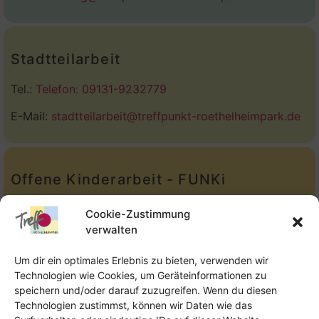
Stadtteilarbeit
Tel.:
Telefon: 09131-9232779
E-Mail:
stadtteilarbeit@treffpunkt-roethelheimpark.de
Offene Kinderarbeit - FUNKi
Tel.:
Telefon: 09131-610749
Cookie-Zustimmung
verwalten
E-Mail:
oka@treffpunkt-roethelheimpark.de
Um dir ein optimales Erlebnis zu bieten, verwenden wir
Technologien wie Cookies, um Geräteinformationen zu
speichern und/oder darauf zuzugreifen. Wenn du diesen
Offene Jugendarbeit - Easthouse
Technologien zustimmst, können wir Daten wie das