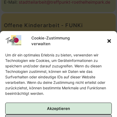
E-Mail:
stadtteilarbeit@treffpunkt-roethelheimpark.de
Offene Kinderarbeit - FUNKi
Tel.:
Telefon: 09131-610749
Cookie-Zustimmung
verwalten
E-Mail:
oka@treffpunkt-roethelheimpark.de
Um dir ein optimales Erlebnis zu bieten, verwenden wir
Technologien wie Cookies, um Geräteinformationen zu
speichern und/oder darauf zuzugreifen. Wenn du diesen
Offene Jugendarbeit - Easthouse
Technologien zustimmst, können wir Daten wie das
Surfverhalten oder eindeutige IDs auf dieser Website
Tel:
09131–302259
verarbeiten. Wenn du deine Zustimmung nicht erteilst oder
zurückziehst, können bestimmte Merkmale und Funktionen
E-Mail:
oja@treffpunkt-roethelheimpark.de
beeinträchtigt werden.
Akzeptieren