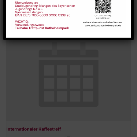
Hausaufgabenbetreuung (nicht während der Ferien)
August 10 @ 13:30
-
15:00
Internationaler Kaffeetreff