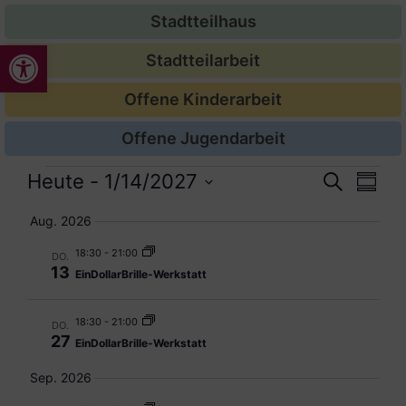
Stadtteilhaus
Werkzeugleiste öffnen
Stadtteilarbeit
Offene Kinderarbeit
Offene Jugendarbeit
Veran
Ver
Heute
 - 
1/14/2027
Suche
Zusam
Datum
Ans
Suche
auswählen.
Aug. 2026
Nav
und
18:30
-
21:00
DO.
13
EinDollarBrille-Werkstatt
Ansic
Navig
18:30
-
21:00
DO.
27
EinDollarBrille-Werkstatt
Sep. 2026