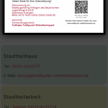
Kalender abonnieren
Stadtteilhaus
Tel.:
09131-9232777
E-Mail:
leitung@treffpunkt-roethelheimpark.de
Stadtteilarbeit
Tel.:
Telefon: 09131-9232779