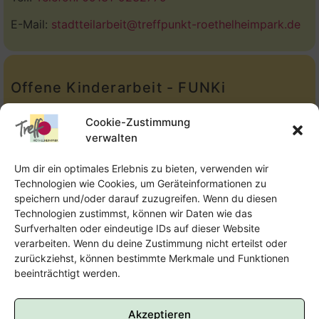
E-Mail:
stadtteilarbeit@treffpunkt-roethelheimpark.de
Offene Kinderarbeit - FUNKi
Tel.:
Telefon: 09131-610749
Cookie-Zustimmung
verwalten
E-Mail:
oka@treffpunkt-roethelheimpark.de
Um dir ein optimales Erlebnis zu bieten, verwenden wir
Technologien wie Cookies, um Geräteinformationen zu
speichern und/oder darauf zuzugreifen. Wenn du diesen
Offene Jugendarbeit - Easthouse
Technologien zustimmst, können wir Daten wie das
Surfverhalten oder eindeutige IDs auf dieser Website
Tel:
09131–302259
verarbeiten. Wenn du deine Zustimmung nicht erteilst oder
zurückziehst, können bestimmte Merkmale und Funktionen
E-Mail:
oja@treffpunkt-roethelheimpark.de
beeinträchtigt werden.
Akzeptieren