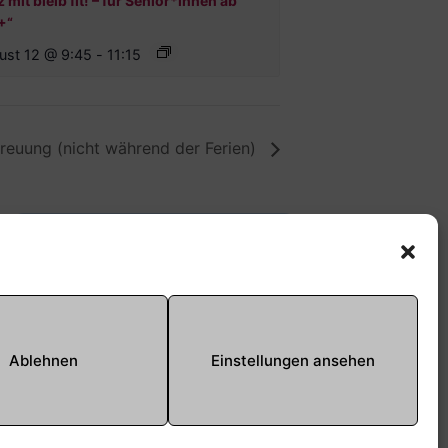
 mit bleib fit! – für Senior*innen ab
+“
ust 12 @ 9:45
-
11:15
euung (nicht während der Ferien)
Offene Jugendarbeit -
Easthouse
Tel:
09131–302259
E-Mail:
oja@treffpunkt-
Ablehnen
Einstellungen ansehen
roethelheimpark.de