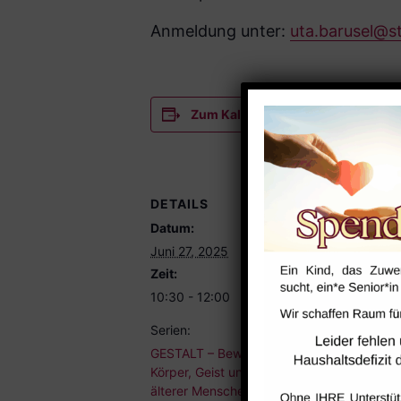
Anmeldung unter:
uta.barusel@s
Zum Kalender hinzufügen
DETAILS
VERANST
Datum:
Saal
Juni 27, 2025
Zeit:
10:30 - 12:00
Serien:
GESTALT – Bewegung für
Körper, Geist und Seele
älterer Menschen