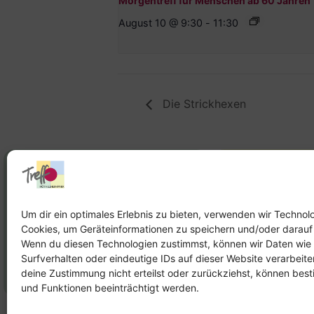
Morgentreff für Menschen ab 60 Jahren
August 10 @ 9:30
-
11:30
Die Strickhexen
Stadtteilhaus
Stadtteilar
Tel.:
09131-9232777
Tel.:
Telefon: 
Um dir ein optimales Erlebnis zu bieten, verwenden wir Technol
Cookies, um Geräteinformationen zu speichern und/oder darauf
E-Mail:
leitung@treffpunkt-
E-Mail:
Wenn du diesen Technologien zustimmst, können wir Daten wie
roethelheimpark.de
stadtteilarbeit
Surfverhalten oder eindeutige IDs auf dieser Website verarbeit
roethelheimpar
deine Zustimmung nicht erteilst oder zurückziehst, können be
und Funktionen beeinträchtigt werden.