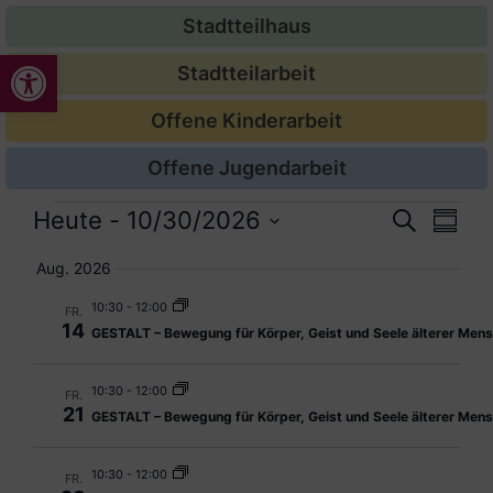
Stadtteilhaus
Werkzeugleiste öffnen
Stadtteilarbeit
Offene Kinderarbeit
Offene Jugendarbeit
Veran
Ver
Heute
 - 
10/30/2026
Suche
Zusam
Datum
Ans
Suche
auswählen.
Aug. 2026
Nav
und
10:30
-
12:00
FR.
14
GESTALT – Bewegung für Körper, Geist und Seele älterer Men
Ansic
Navig
10:30
-
12:00
FR.
21
GESTALT – Bewegung für Körper, Geist und Seele älterer Men
10:30
-
12:00
FR.