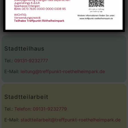
Stadtteilhaus
Tel.:
09131-9232777
E-Mail:
leitung@treffpunkt-roethelheimpark.de
Stadtteilarbeit
Tel.:
Telefon: 09131-9232779
E-Mail:
stadtteilarbeit@treffpunkt-roethelheimpark.de