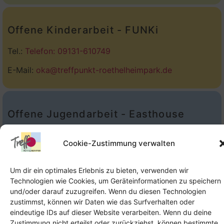
Offene Kinderarbeit - FUNKi
Tel.:
Telefon: 09131-610749
E-Mail:
oka@treffpunkt-roethelheimpark.de
Offene Jugendarbeit - Easthouse
Tel:
09131–302259
Cookie-Zustimmung verwalten
E-Mail:
oja@treffpunkt-roethelheimpark.de
Um dir ein optimales Erlebnis zu bieten, verwenden wir
Technologien wie Cookies, um Geräteinformationen zu speichern
und/oder darauf zuzugreifen. Wenn du diesen Technologien
zustimmst, können wir Daten wie das Surfverhalten oder
eindeutige IDs auf dieser Website verarbeiten. Wenn du deine
Zustimmung nicht erteilst oder zurückziehst, können bestimmte