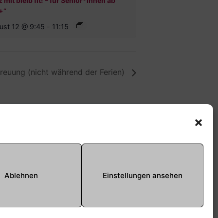
 mit bleib fit! – für Senior*innen ab
+“
ust 12 @ 9:45
-
11:15
euung (nicht während der Ferien)
Offene Jugendarbeit -
Easthouse
Tel:
09131–302259
E-Mail:
oja@treffpunkt-
Ablehnen
Einstellungen ansehen
roethelheimpark.de