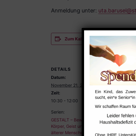
Anmeldung unter:
uta.barusel@s
Zum Kalender hinzufügen
DETAILS
VERANST
Datum:
Saal
November 21, 2025
Zeit:
10:30 - 12:00
Serien:
GESTALT – Bewegung für
Körper, Geist und Seele
älterer Menschen