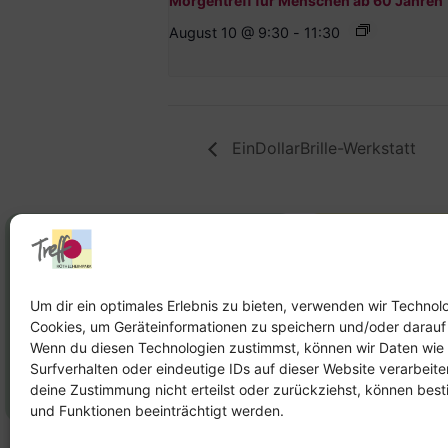
Morgentreff für Menschen ab 60 Jahren
August 10 @ 9:30
-
11:30
EinDollarBrille-Werkstatt
Stadtteilhaus
Stadtteilar
Tel.:
09131-9232777
Tel.:
Telefon: 
Um dir ein optimales Erlebnis zu bieten, verwenden wir Technol
Cookies, um Geräteinformationen zu speichern und/oder darauf
E-Mail:
leitung@treffpunkt-
E-Mail:
Wenn du diesen Technologien zustimmst, können wir Daten wie
roethelheimpark.de
stadtteilarbeit
Surfverhalten oder eindeutige IDs auf dieser Website verarbeit
roethelheimpar
deine Zustimmung nicht erteilst oder zurückziehst, können be
und Funktionen beeinträchtigt werden.