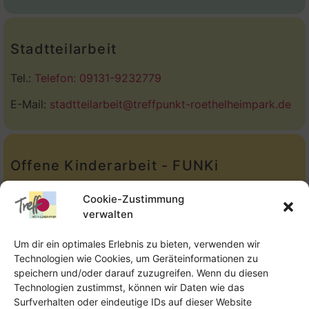
Stadtteilarbeit
Tel.:
Telefon: 09131-9232779
E-Mail:
stadtteilarbeit@treffpunkt-roethelheimpark.de
Offene Kinderarbeit - FUNKi
Tel.:
Telefon: 09131-610749
Cookie-Zustimmung
verwalten
E-Mail:
oka@treffpunkt-roethelheimpark.de
Um dir ein optimales Erlebnis zu bieten, verwenden wir
Technologien wie Cookies, um Geräteinformationen zu
speichern und/oder darauf zuzugreifen. Wenn du diesen
Offene Jugendarbeit - Easthouse
Technologien zustimmst, können wir Daten wie das
Surfverhalten oder eindeutige IDs auf dieser Website