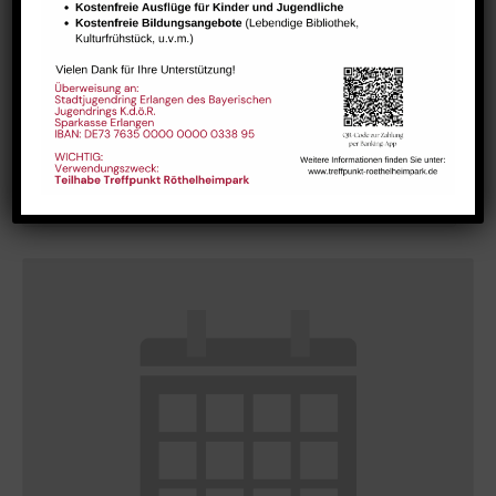
GESTALT – Bewegung für Körper, Geist und Seele älterer
Menschen
August 10 @ 10:15
-
11:45