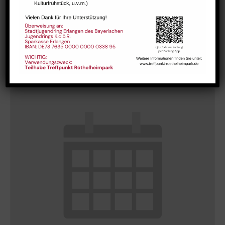
GESTALT – Bewegung für Körper, Geist und Seele älterer
Menschen
August 10 @ 10:15
-
11:45