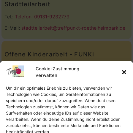
Stadtteilarbeit
Tel.:
Telefon: 09131-9232779
E-Mail:
stadtteilarbeit@treffpunkt-roethelheimpark.de
Offene Kinderarbeit - FUNKi
Tel.:
Telefon: 09131-610749
Cookie-Zustimmung
verwalten
E-Mail:
oka@treffpunkt-roethelheimpark.de
Um dir ein optimales Erlebnis zu bieten, verwenden wir
Technologien wie Cookies, um Geräteinformationen zu
speichern und/oder darauf zuzugreifen. Wenn du diesen
Offene Jugendarbeit - Easthouse
Technologien zustimmst, können wir Daten wie das
Surfverhalten oder eindeutige IDs auf dieser Website
Tel:
09131–302259
verarbeiten. Wenn du deine Zustimmung nicht erteilst oder
zurückziehst, können bestimmte Merkmale und Funktionen
E-Mail:
oja@treffpunkt-roethelheimpark.de
beeinträchtigt werden.