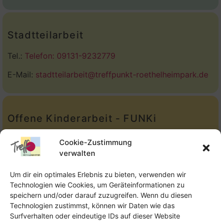
Stadtteilarbeit
Tel.:
Telefon: 09131-9232779
E-Mail:
stadtteilarbeit@treffpunkt-roethelheimpark.de
Offene Kinderarbeit - FUNKi
Tel.:
Telefon: 09131-610749
Cookie-Zustimmung
verwalten
E-Mail:
oka@treffpunkt-roethelheimpark.de
Um dir ein optimales Erlebnis zu bieten, verwenden wir
Technologien wie Cookies, um Geräteinformationen zu
speichern und/oder darauf zuzugreifen. Wenn du diesen
Offene Jugendarbeit - Easthouse
Technologien zustimmst, können wir Daten wie das
Surfverhalten oder eindeutige IDs auf dieser Website