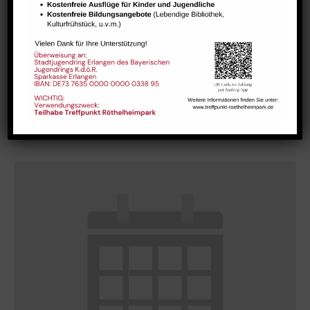
GESTALT – Bewegung für Körper, Geist und Seele älterer
Menschen
August 10 @ 10:15
-
11:45