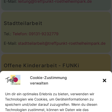
E-Mail:
leitung@treffpunkt-roethelheimpark.de
Stadtteilarbeit
Tel.:
Telefon: 09131-9232779
E-Mail:
stadtteilarbeit@treffpunkt-roethelheimpark.de
Offene Kinderarbeit - FUNKi
Tel.:
Telefon: 09131-610749
Cookie-Zustimmung
verwalten
E-Mail:
oka@treffpunkt-roethelheimpark.de
Um dir ein optimales Erlebnis zu bieten, verwenden wir
Technologien wie Cookies, um Geräteinformationen zu
speichern und/oder darauf zuzugreifen. Wenn du diesen
Offene Jugendarbeit - Easthouse
Technologien zustimmst, können wir Daten wie das