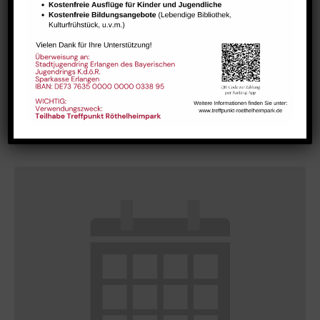
GESTALT – Bewegung für Körper, Geist und Seele älterer
Menschen
August 10 @ 10:15
-
11:45