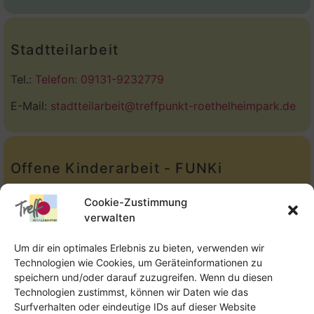
Stadtteilarbeit
Tel.:
Telefon: 09131-9232779
E-Mail:
stadtteilarbeit@treffpunkt-roethelheimpark.de
Offene Kinderarbeit - FUNKi
Tel.:
Telefon: 09131-610749
Cookie-Zustimmung
verwalten
E-Mail:
oka@treffpunkt-roethelheimpark.de
Um dir ein optimales Erlebnis zu bieten, verwenden wir
Technologien wie Cookies, um Geräteinformationen zu
speichern und/oder darauf zuzugreifen. Wenn du diesen
Offene Jugendarbeit - Easthouse
Technologien zustimmst, können wir Daten wie das
Surfverhalten oder eindeutige IDs auf dieser Website