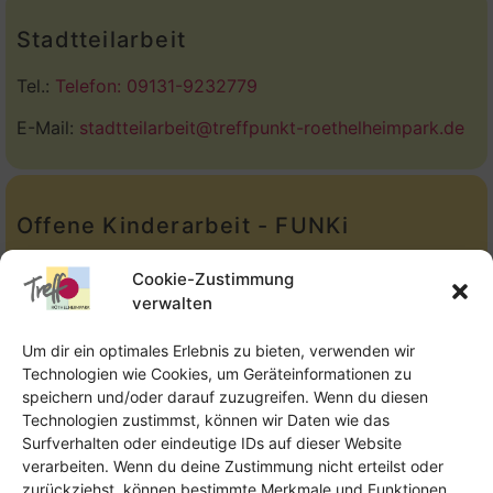
Stadtteilarbeit
Tel.:
Telefon: 09131-9232779
E-Mail:
stadtteilarbeit@treffpunkt-roethelheimpark.de
Offene Kinderarbeit - FUNKi
Tel.:
Telefon: 09131-610749
Cookie-Zustimmung
verwalten
E-Mail:
oka@treffpunkt-roethelheimpark.de
Um dir ein optimales Erlebnis zu bieten, verwenden wir
Technologien wie Cookies, um Geräteinformationen zu
speichern und/oder darauf zuzugreifen. Wenn du diesen
Offene Jugendarbeit - Easthouse
Technologien zustimmst, können wir Daten wie das
Surfverhalten oder eindeutige IDs auf dieser Website
Tel:
09131–302259
verarbeiten. Wenn du deine Zustimmung nicht erteilst oder
zurückziehst, können bestimmte Merkmale und Funktionen