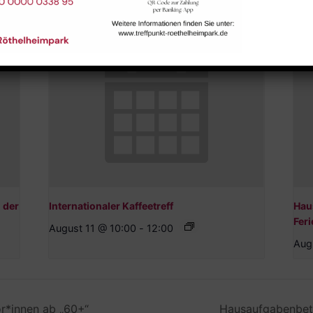
 der
Internationaler Kaffeetreff
Hau
Feri
August 11 @ 10:00
-
12:00
Aug
ior*innen ab „60+“
Hausaufgabenbetr