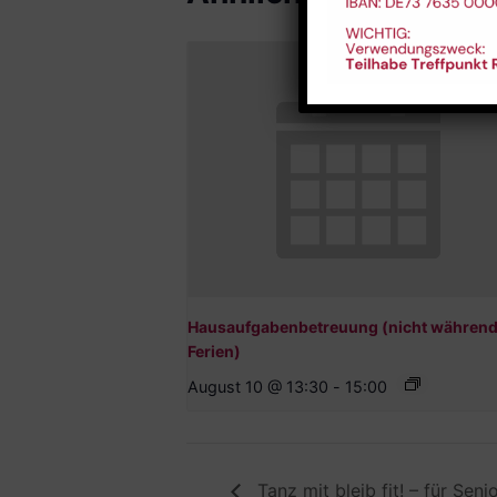
Hausaufgabenbetreuung (nicht während
Ferien)
August 10 @ 13:30
-
15:00
Tanz mit bleib fit! – für Sen