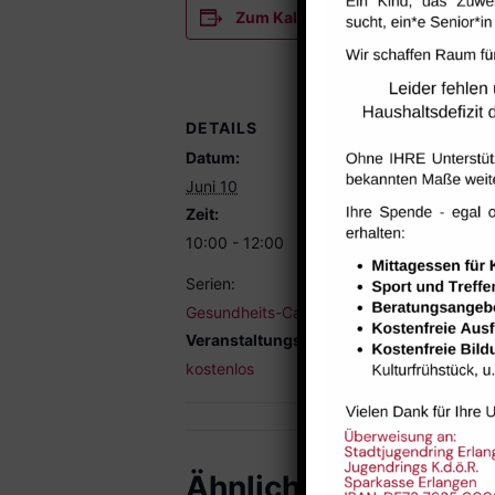
Zum Kalender hinzufügen
DETAILS
VERANST
Datum:
Raum 112
Juni 10
Zeit:
10:00 - 12:00
Serien:
Gesundheits-Cafe
Veranstaltungskategorie:
kostenlos
Ähnliche Veranstal