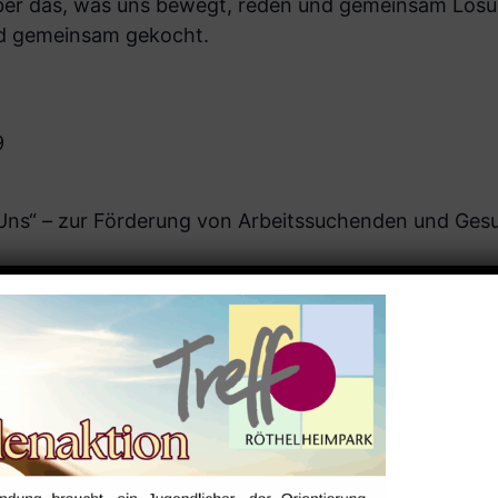
ber das, was uns bewegt, reden und gemeinsam Lösu
rd gemeinsam gekocht.
9
r Uns“ – zur Förderung von Arbeitssuchenden und Ges