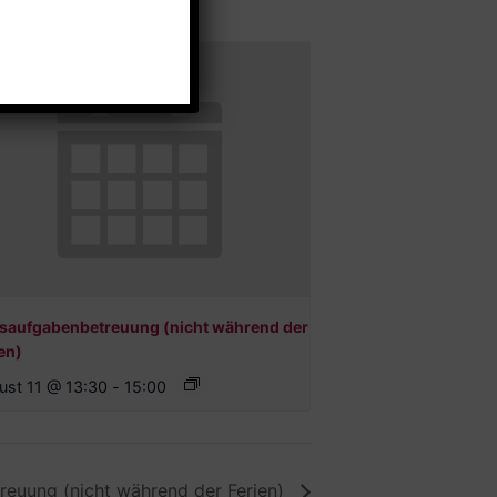
saufgabenbetreuung (nicht während der
en)
ust 11 @ 13:30
-
15:00
euung (nicht während der Ferien)