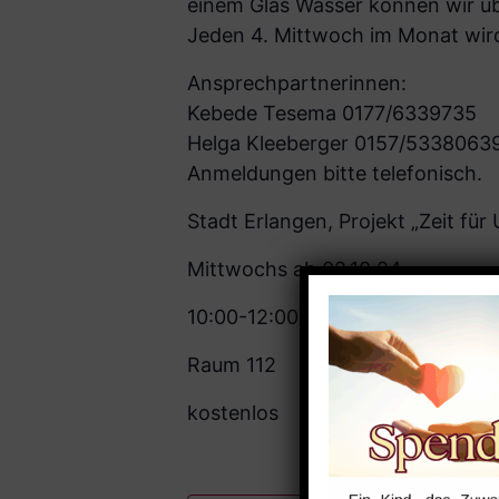
einem Glas Wasser können wir ü
Jeden 4. Mittwoch im Monat wi
Ansprechpartnerinnen:
Kebede Tesema 0177/6339735
Helga Kleeberger 0157/5338063
Anmeldungen bitte telefonisch.
Stadt Erlangen, Projekt „Zeit fü
Mittwochs ab 02.10.24
10:00-12:00 Uhr
Raum 112
kostenlos