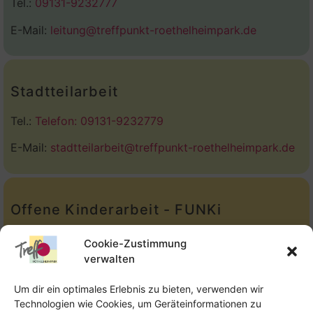
Tel.:
09131-9232777
E-Mail:
leitung@treffpunkt-roethelheimpark.de
Stadtteilarbeit
Tel.:
Telefon: 09131-9232779
E-Mail:
stadtteilarbeit@treffpunkt-roethelheimpark.de
Offene Kinderarbeit - FUNKi
Tel.:
Telefon: 09131-610749
Cookie-Zustimmung
verwalten
E-Mail:
oka@treffpunkt-roethelheimpark.de
Um dir ein optimales Erlebnis zu bieten, verwenden wir
Technologien wie Cookies, um Geräteinformationen zu