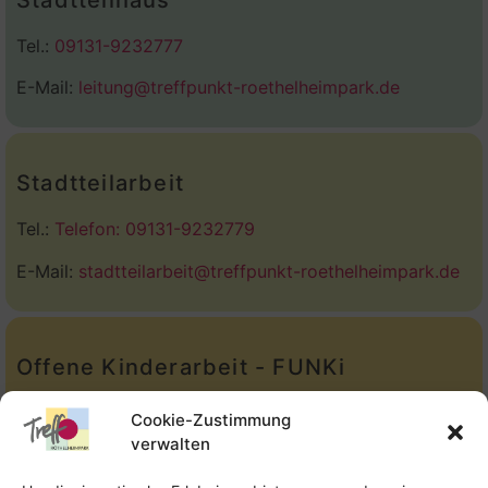
Tel.:
09131-9232777
E-Mail:
leitung@treffpunkt-roethelheimpark.de
Stadtteilarbeit
Tel.:
Telefon: 09131-9232779
E-Mail:
stadtteilarbeit@treffpunkt-roethelheimpark.de
Offene Kinderarbeit - FUNKi
Tel.:
Telefon: 09131-610749
Cookie-Zustimmung
verwalten
E-Mail:
oka@treffpunkt-roethelheimpark.de