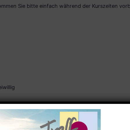
men Sie bitte einfach während der Kurszeiten vorbe
iwillig