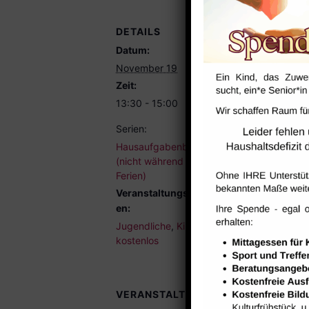
DETAILS
Datum:
November 19
Zeit:
13:30 - 15:00
Serien:
Hausaufgabenbetreuung
(nicht während der
Ferien)
Veranstaltungskategori
en:
Jugendliche
,
Kinder
,
kostenlos
VERANSTALTUNGSORTE