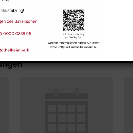
Raum 113
tungen