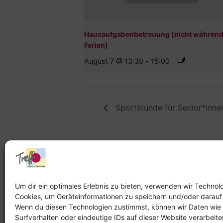
Hausaufgabenbetreuung (nicht während
Ferien)
August 7 @ 13:30
-
15:00
Sportstunde für Senior*inn
Stadtteilhaus
Stadtteilar
Tel.:
09131-9232777
Tel.:
Telefon: 
Um dir ein optimales Erlebnis zu bieten, verwenden wir Technol
Cookies, um Geräteinformationen zu speichern und/oder darauf
E-Mail:
leitung@treffpunkt-
E-Mail:
Wenn du diesen Technologien zustimmst, können wir Daten wie
roethelheimpark.de
stadtteilarbeit
Surfverhalten oder eindeutige IDs auf dieser Website verarbeit