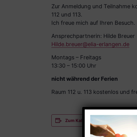
Zur Anmeldung und Teilnahme kom
112 und 113.
Ich freue mich auf Ihren Besuch.
Ansprechpartnerin: Hilde Breuer
Hilde.breuer@elia-erlangen.de
Montags – Freitags
13:30 – 15:00 Uhr
nicht während der Ferien
Raum 112 u. 113 kostenlos und fre
Zum Kalender hinzufügen