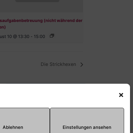
saufgabenbetreuung (nicht während der
en)
ust 10 @ 13:30
-
15:00
Die Strickhexen
Offene Jugendarbeit -
Easthouse
Tel:
09131–302259
E-Mail:
oja@treffpunkt-
Ablehnen
Einstellungen ansehen