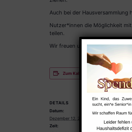
Auch bei der Hausversammlung h
Nutzer*innen die Möglichkeit m
teilen.
Wir freuen uns auf Ihr zahlreic
Zum Kalender hinzufügen
DETAILS
VERANST
Datum:
Saal
Dezember 12, 2023
Zeit: