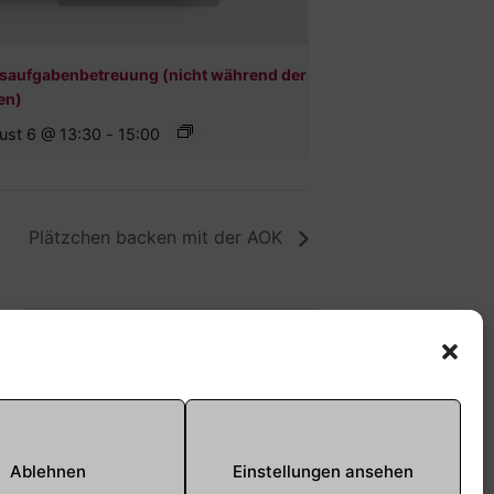
saufgabenbetreuung (nicht während der
en)
ust 6 @ 13:30
-
15:00
Plätzchen backen mit der AOK
Offene Jugendarbeit -
Easthouse
Tel:
09131–302259
E-Mail:
oja@treffpunkt-
Ablehnen
Einstellungen ansehen