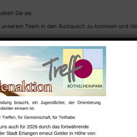
aben Sie als
it unserem Team in den Austausch zu kommen und Ide
hes Kommen!
ALTUNGSORT