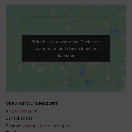
Klicke hier, um Marketing-Cookies zu
Klicke hier, um Marketing-Cookies zu
akzeptieren und diesen Inhalt zu
akzeptieren und diesen Inhalt zu
aktivieren
aktivieren
VERANSTALTUNGSORT
Kindertreff FunKi
Schenkstraße 111
Erlangen
,
Google Karte anzeigen