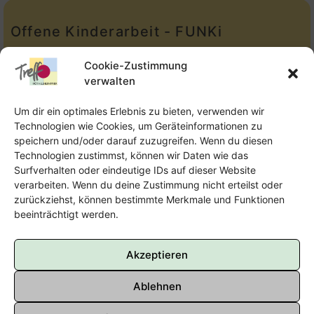
Offene Kinderarbeit - FUNKi
Tel.:
Telefon: 09131-610749
Cookie-Zustimmung
verwalten
E-Mail:
oka@treffpunkt-roethelheimpark.de
Um dir ein optimales Erlebnis zu bieten, verwenden wir
Technologien wie Cookies, um Geräteinformationen zu
speichern und/oder darauf zuzugreifen. Wenn du diesen
Offene Jugendarbeit - Easthouse
Technologien zustimmst, können wir Daten wie das
Surfverhalten oder eindeutige IDs auf dieser Website
Tel:
09131–302259
verarbeiten. Wenn du deine Zustimmung nicht erteilst oder
zurückziehst, können bestimmte Merkmale und Funktionen
E-Mail:
oja@treffpunkt-roethelheimpark.de
beeinträchtigt werden.
Akzeptieren
Ablehnen