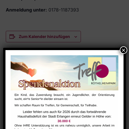
Anmeldung unter:
0178-1187393
Zum Kalender hinzufügen
DETAILS
Datum:
November 5, 2025
Zeit:
9:30 - 11:30
Veranstaltungskategorie:
Senior*innen