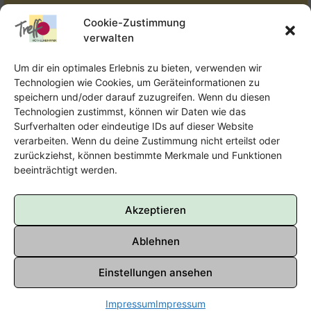
Tel.:
Telefon: 09131-610749
Cookie-Zustimmung
verwalten
E-Mail:
oka@treffpunkt-roethelheimpark.de
Um dir ein optimales Erlebnis zu bieten, verwenden wir
Technologien wie Cookies, um Geräteinformationen zu
speichern und/oder darauf zuzugreifen. Wenn du diesen
Offene Jugendarbeit - Easthouse
Technologien zustimmst, können wir Daten wie das
Surfverhalten oder eindeutige IDs auf dieser Website
Tel:
09131–302259
verarbeiten. Wenn du deine Zustimmung nicht erteilst oder
zurückziehst, können bestimmte Merkmale und Funktionen
E-Mail:
oja@treffpunkt-roethelheimpark.de
beeinträchtigt werden.
Akzeptieren
Ablehnen
Einstellungen ansehen
Impressum
Impressum