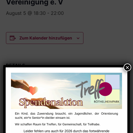
Vereinigung e. V
August 5 @ 18:30
-
22:00
Zum Kalender hinzufügen
DETAILS
Datum:
August 5
Zeit:
18:30 - 22:00
Serien:
Kardecgruppe Erlangen – Deutsche Spiritistische
Vereinigung e. V