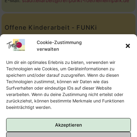
E-Mail:
stadtteilarbeit@treffpunkt-roethelheimpark.de
Offene Kinderarbeit - FUNKi
Tel.:
Telefon: 09131-610749
Cookie-Zustimmung
verwalten
E-Mail:
oka@treffpunkt-roethelheimpark.de
Um dir ein optimales Erlebnis zu bieten, verwenden wir
Technologien wie Cookies, um Geräteinformationen zu
speichern und/oder darauf zuzugreifen. Wenn du diesen
Offene Jugendarbeit - Easthouse
Technologien zustimmst, können wir Daten wie das
Surfverhalten oder eindeutige IDs auf dieser Website
Tel:
09131–302259
verarbeiten. Wenn du deine Zustimmung nicht erteilst oder
zurückziehst, können bestimmte Merkmale und Funktionen
E-Mail:
oja@treffpunkt-roethelheimpark.de
beeinträchtigt werden.
Akzeptieren