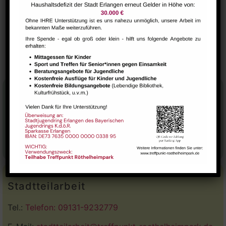
VERANSTALTUNGSORT
Raum 113
Deutsch-Bistro
AliBaba Spieleclub
Stadtteilhaus
Tel.:
09131-9232777
E-Mail:
leitung@treffpunkt-roethelheimpark.de
Stadtteilarbeit
Tel.:
Telefon: 09131-9232779