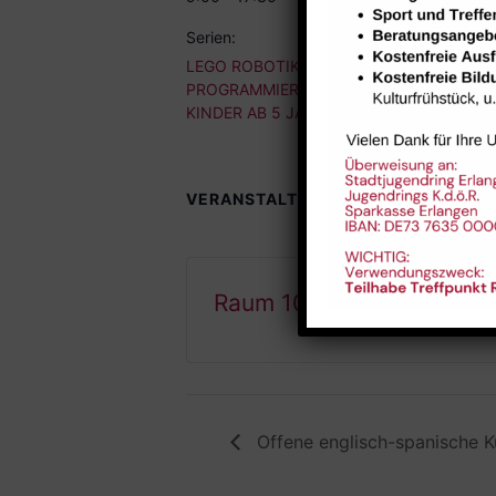
Serien:
LEGO ROBOTIK &
PROGRAMMIEREN FÜR
KINDER AB 5 JAHRE
VERANSTALTUNGSORTE
Raum 102
Offene englisch-spanische K