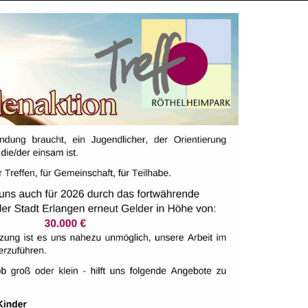
rammieren, Minecraft, Roblox & KI – spielerisch und k
tzwerk №1 für Robotik Kinderclubs in Deutschland!