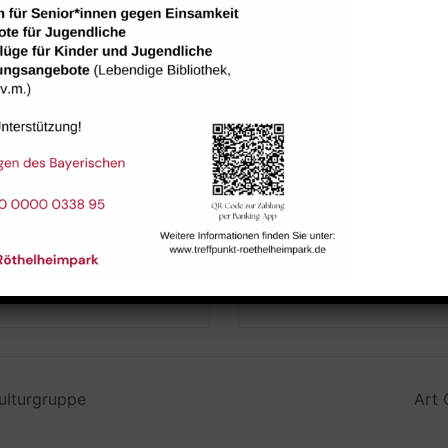
Raum 113
ulturgruppe
Art 