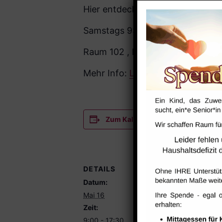
Hier entdecken sie Robotik, Prog
Samstags 9:00-17:30 Uhr
Raum 102 , Raum 113
Mehr Info:
Liga der Roboter – Ne
Zum Kalender hinzufügen
DETAILS
Datum:
Mai 16
Zeit:
9:00 - 17:30