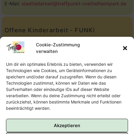
E-Mail:
stadtteilarbeit@treffpunkt-roethelheimpark.de
Offene Kinderarbeit - FUNKi
Tel.:
Telefon: 09131-610749
Cookie-Zustimmung
verwalten
E-Mail:
oka@treffpunkt-roethelheimpark.de
Um dir ein optimales Erlebnis zu bieten, verwenden wir
Technologien wie Cookies, um Geräteinformationen zu
speichern und/oder darauf zuzugreifen. Wenn du diesen
Offene Jugendarbeit - Easthouse
Technologien zustimmst, können wir Daten wie das
Surfverhalten oder eindeutige IDs auf dieser Website
Tel:
09131–302259
verarbeiten. Wenn du deine Zustimmung nicht erteilst oder
zurückziehst, können bestimmte Merkmale und Funktionen
E-Mail:
oja@treffpunkt-roethelheimpark.de
beeinträchtigt werden.
Akzeptieren