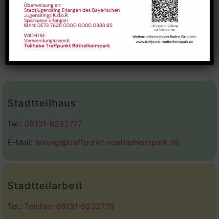
Art Class conducted by
Offene englisch-spanische
Kulturgruppe
Vaishnavi Rao
Stadtteilhaus
Tel.:
09131-9232777
E-Mail:
leitung@treffpunkt-roethelheimpark.de
Stadtteilarbeit
Tel.:
Telefon: 09131-9232779