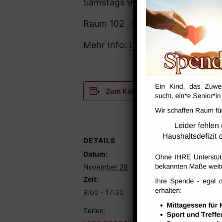
Samstags 9:00-17:30 Uhr
Raum 102 , Raum 113
Mehr Info:
Liga der Roboter – Ne
Zum Kalender hinzufügen
DETAILS
Datum:
November 28
Zeit:
9:00 - 17:30
Serien: