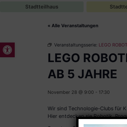
Stadtteilhaus
Stadtte
« Alle Veranstaltungen
Werkzeugleiste öffnen
Veranstaltungsserie:
LEGO ROBOT
LEGO ROBOT
AB 5 JAHRE
November 28 @ 9:00
-
17:30
Wir sind Technologie-Clubs für K
Hier entdecken sie Robotik, Prog