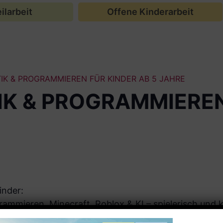
ilarbeit
Offene Kinderarbeit
IK & PROGRAMMIEREN FÜR KINDER AB 5 JAHRE
IK & PROGRAMMIEREN
inder:
rammieren, Minecraft, Roblox & KI – spielerisch und k