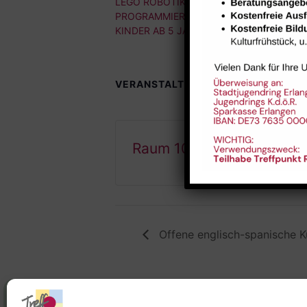
LEGO ROBOTIK &
PROGRAMMIEREN FÜR
KINDER AB 5 JAHRE
VERANSTALTUNGSORTE
Raum 102
Offene englisch-spanische K