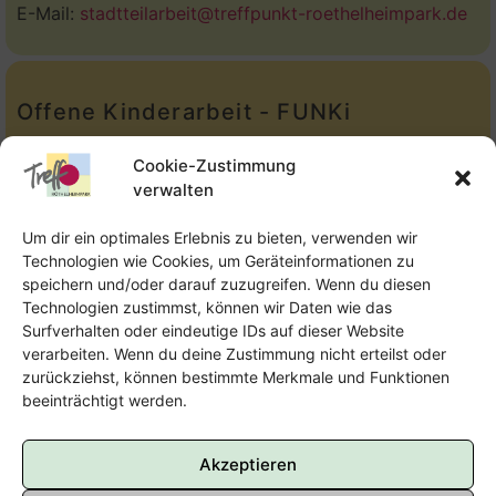
E-Mail:
stadtteilarbeit@treffpunkt-roethelheimpark.de
Offene Kinderarbeit - FUNKi
Tel.:
Telefon: 09131-610749
Cookie-Zustimmung
verwalten
E-Mail:
oka@treffpunkt-roethelheimpark.de
Um dir ein optimales Erlebnis zu bieten, verwenden wir
Technologien wie Cookies, um Geräteinformationen zu
speichern und/oder darauf zuzugreifen. Wenn du diesen
Offene Jugendarbeit - Easthouse
Technologien zustimmst, können wir Daten wie das
Surfverhalten oder eindeutige IDs auf dieser Website
Tel:
09131–302259
verarbeiten. Wenn du deine Zustimmung nicht erteilst oder
zurückziehst, können bestimmte Merkmale und Funktionen
E-Mail:
oja@treffpunkt-roethelheimpark.de
beeinträchtigt werden.
Akzeptieren