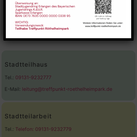
Art Class conducted by
Offene englisch-spanische
Kulturgruppe
Vaishnavi Rao
Stadtteilhaus
Tel.:
09131-9232777
E-Mail:
leitung@treffpunkt-roethelheimpark.de
Stadtteilarbeit
Tel.:
Telefon: 09131-9232779