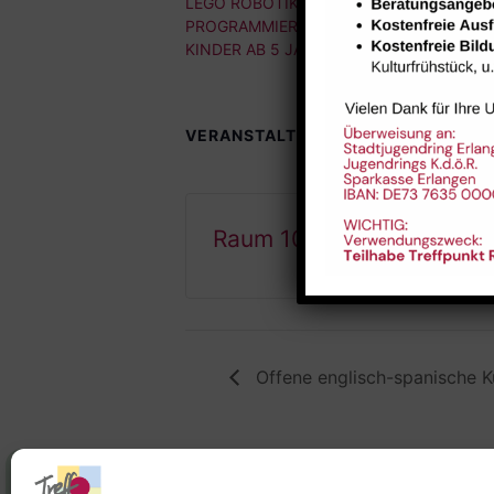
LEGO ROBOTIK &
PROGRAMMIEREN FÜR
KINDER AB 5 JAHRE
VERANSTALTUNGSORTE
Raum 102
Offene englisch-spanische K