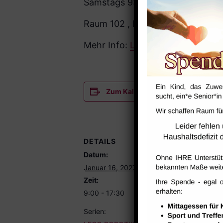
Samstags 9:00-17:30 Uhr
Raum 102 , Raum 113
Mehr Info:
Liga der Roboter – Ne
Zum Kalender hinzufügen
DETAILS
Datum:
Januar 16, 2027
Zeit:
9:00 - 17:30
Serien: