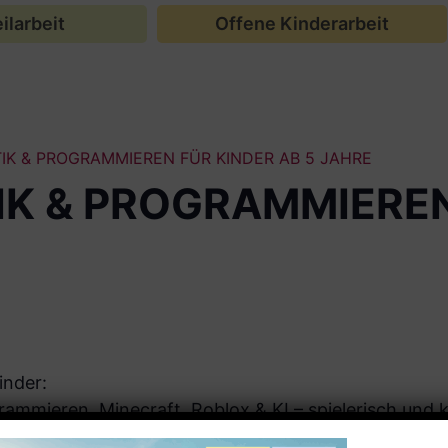
ilarbeit
Offene Kinderarbeit
IK & PROGRAMMIEREN FÜR KINDER AB 5 JAHRE
IK & PROGRAMMIEREN
inder:
rammieren, Minecraft, Roblox & KI – spielerisch und k