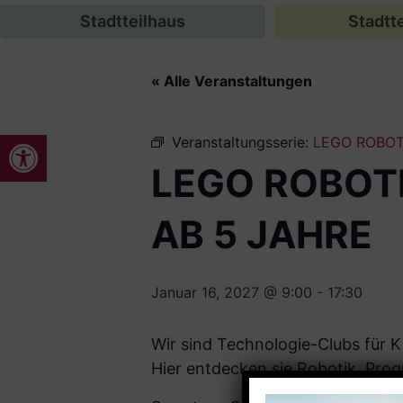
Stadtteilhaus
Stadtte
« Alle Veranstaltungen
Werkzeugleiste öffnen
Veranstaltungsserie:
LEGO ROBOT
LEGO ROBOT
AB 5 JAHRE
Januar 16, 2027 @ 9:00
-
17:30
Wir sind Technologie-Clubs für K
Hier entdecken sie Robotik, Prog