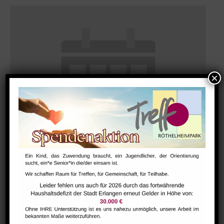
Bharathanatiyam Kindertanzgruppe
August 9 @ 10:00
-
12:00