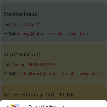
Stadtteilhaus
Tel.:
09131-9232777
E-Mail:
leitung@treffpunkt-roethelheimpark.de
Stadtteilarbeit
Tel.:
Telefon: 09131-9232779
E-Mail:
stadtteilarbeit@treffpunkt-roethelheimpark.de
Offene Kinderarbeit - FUNKi
Tel.:
Telefon: 09131-610749
Cookie-Zustimmung